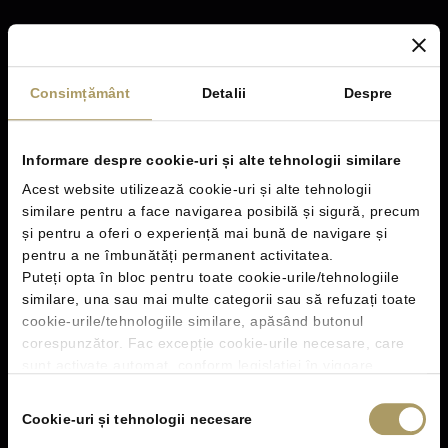
EN
Consimțământ
Detalii
Despre
0 755 128 129
Informare despre cookie-uri și alte tehnologii similare
Acest website utilizează cookie-uri și alte tehnologii
similare pentru a face navigarea posibilă și sigură, precum
și pentru a oferi o experiență mai bună de navigare și
pentru a ne îmbunătăți permanent activitatea.
Cookie Module
Puteți opta în bloc pentru toate cookie-urile/tehnologiile
similare, una sau mai multe categorii sau să refuzați toate
Cookie Policy
cookie-urile/tehnologiile similare, apăsând butonul
corespunzător. Fac excepție cookie-urile necesare, care
Privacy Policy
sunt activate automat, conform legislației în vigoare.
Click
aici
pentru Informații generale cu privire la cookie-uri
Selecția
Terms & Conditions
și alte tehnologii similare, identificatori online.
Cookie-uri și tehnologii necesare
consimțământului