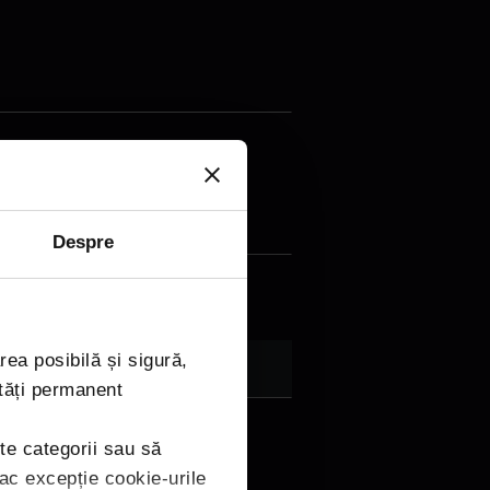
Despre
rea posibilă și sigură,
tăți permanent
lte categorii sau să
Fac excepție cookie-urile