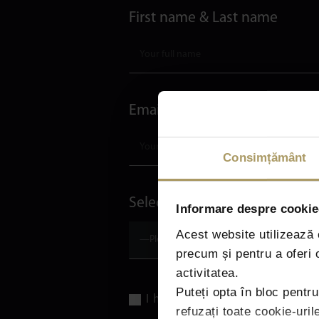
First name & Last name
Email address
Consimțământ
Select Complex
Informare despre cookie-
Acest website utilizează c
precum și pentru a oferi
activitatea.
Puteți opta în bloc pentr
I have read the Information No
refuzați toate cookie-uri