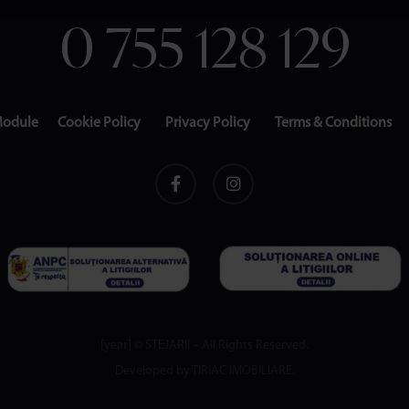
0 755 128 129
Module
Cookie Policy
Privacy Policy
Terms & Conditions
[year] © STEJARII – All Rights Reserved.
Developed by TIRIAC IMOBILIARE.