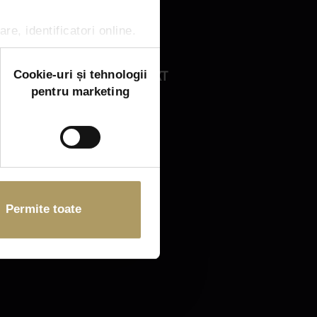
re, identificatori online.
Cookie-uri și tehnologii
NEXT
pentru marketing
Permite toate