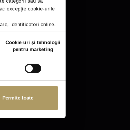
lte categorii sau să
Fac excepție cookie-urile
re, identificatori online.
Cookie-uri și tehnologii
pentru marketing
Permite toate