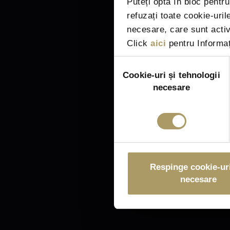
Puteți opta în bloc pentr
refuzați toate cookie-uri
necesare, care sunt activ
Click
aici
pentru Informați
Selecția
consimțământului
Cookie-uri și tehnologii
necesare
Respinge cookie-uri
necesare