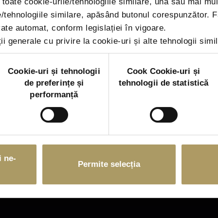
u toate cookie-urile/tehnologiile similare, una sau mai mu
le/tehnologiile similare, apăsând butonul corespunzător. 
ate automat, conform legislației în vigoare.
i generale cu privire la cookie-uri și alte tehnologii simila
Cookie-uri și tehnologii
Cook Cookie-uri și
de preferințe și
tehnologii de statistică
performanță
+40 755 128 128
 ne-
Permite selecția
Email:
concierge@stejarii.ro
14th Jandarmeriei Street, District 1, Bucharest