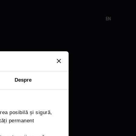
EN
 closed.
Despre
rea posibilă și sigură,
tăți permanent