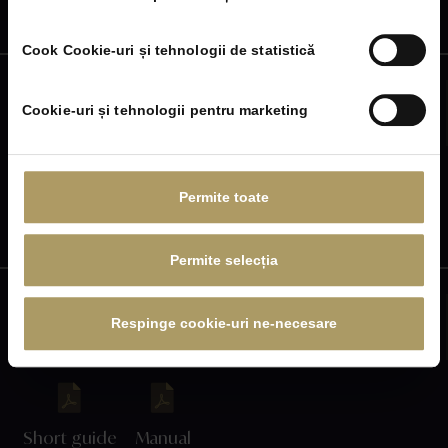
Short guide
Manual
Cook Cookie-uri și tehnologii de statistică
Bosch – Dishwasher
Cookie-uri și tehnologii pentru marketing
Operating and Installation instructions
Permite toate
Short guide
Manual
Permite selecția
Bosch – Dryer
Respinge cookie-uri ne-necesare
Operating and Installation instructions
Short guide
Manual