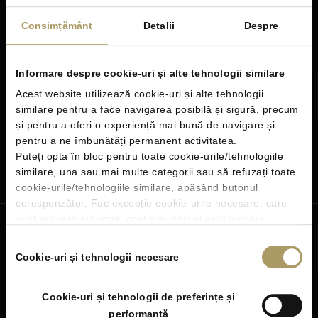
Stejarii Collection
Consimțământ
Detalii
Despre
Informare despre cookie-uri și alte tehnologii similare
Bosch – Ceramic Hobs
Acest website utilizează cookie-uri și alte tehnologii
Operating and Installation instructions
similare pentru a face navigarea posibilă și sigură, precum
și pentru a oferi o experiență mai bună de navigare și
pentru a ne îmbunătăți permanent activitatea.
Puteți opta în bloc pentru toate cookie-urile/tehnologiile
Short guide
Manual
similare, una sau mai multe categorii sau să refuzați toate
cookie-urile/tehnologiile similare, apăsând butonul
corespunzător. Fac excepție cookie-urile necesare, care
sunt activate automat, conform legislației în vigoare.
Bosch – Cooking Hoods
Click
aici
pentru Informații generale cu privire la cookie-uri
Selecția
și alte tehnologii similare, identificatori online.
Cookie-uri și tehnologii necesare
Operating and Installation instructions
consimțământului
Cookie-uri și tehnologii de preferințe și
performanță