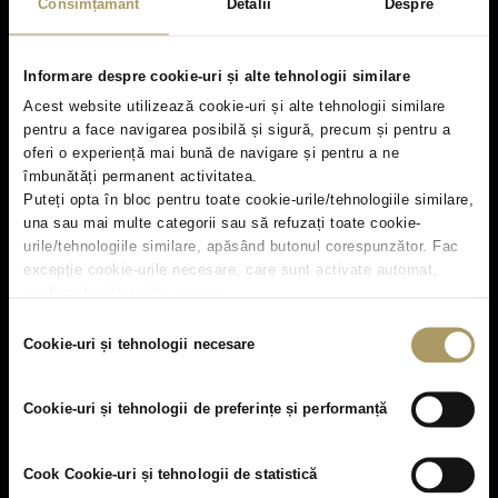
Consimțământ
Detalii
Despre
Informare despre cookie-uri și alte tehnologii similare
Acest website utilizează cookie-uri și alte tehnologii similare
pentru a face navigarea posibilă și sigură, precum și pentru a
oferi o experiență mai bună de navigare și pentru a ne
îmbunătăți permanent activitatea.
Puteți opta în bloc pentru toate cookie-urile/tehnologiile similare,
una sau mai multe categorii sau să refuzați toate cookie-
urile/tehnologiile similare, apăsând butonul corespunzător. Fac
excepție cookie-urile necesare, care sunt activate automat,
conform legislației în vigoare.
Click
aici
pentru Informații generale cu privire la cookie-uri și
Selecția
alte tehnologii similare, identificatori online.
Cookie-uri și tehnologii necesare
consimțământului
Facilities & Amenities
Cookie-uri și tehnologii de preferințe și performanță
Cook Cookie-uri și tehnologii de statistică