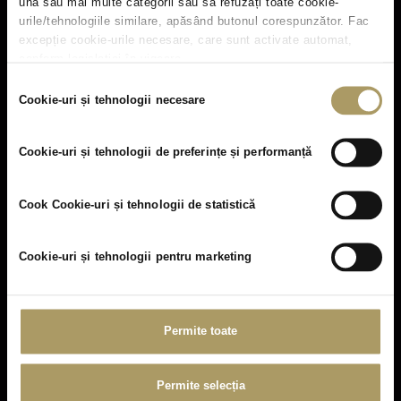
una sau mai multe categorii sau să refuzați toate cookie-
urile/tehnologiile similare, apăsând butonul corespunzător. Fac
excepție cookie-urile necesare, care sunt activate automat,
conform legislației în vigoare.
Click
aici
pentru Informații generale cu privire la cookie-uri și
Selecția
alte tehnologii similare, identificatori online.
Cookie-uri și tehnologii necesare
consimțământului
Facilities & Amenities
Cookie-uri și tehnologii de preferințe și performanță
For your comfort
Cook Cookie-uri și tehnologii de statistică
Cookie-uri și tehnologii pentru marketing
Permite toate
Permite selecția