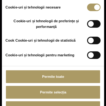
Click
aici
pentru Informații generale cu privire la cookie-
Selecția
uri și alte tehnologii similare, identificatori online.
Cookie-uri și tehnologii necesare
consimțământului
Cookie-uri și tehnologii de preferințe și
performanță
Cook Cookie-uri și tehnologii de statistică
Cookie-uri și tehnologii pentru marketing
Permite toate
Permite selecția