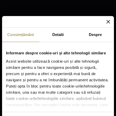
convingatoare. Pentru mai multe informatii va rugam sa vizitati
www.tiriacimobiliare.ro
.
Consimțământ
Detalii
Despre
Informare despre cookie-uri și alte tehnologii similare
Acest website utilizează cookie-uri și alte tehnologii
similare pentru a face navigarea posibilă și sigură,
precum și pentru a oferi o experiență mai bună de
navigare și pentru a ne îmbunătăți permanent activitatea.
Puteți opta în bloc pentru toate cookie-urile/tehnologiile
similare, una sau mai multe categorii sau să refuzați
toate cookie-urile/tehnologiile similare, apăsând butonul
corespunzător. Fac excepție cookie-urile necesare, care
sunt activate automat, conform legislației în vigoare.